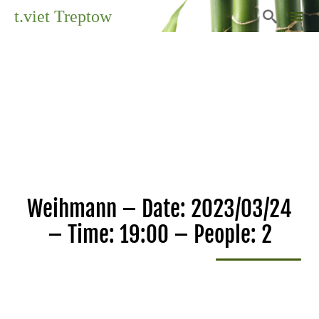
t.viet Treptow

Sk
to
co
Weihmann – Date: 2023/03/24
– Time: 19:00 – People: 2