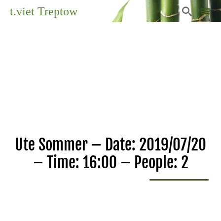
t.viet Treptow

Sk
to
co
Ute Sommer – Date: 2019/07/20
– Time: 16:00 – People: 2