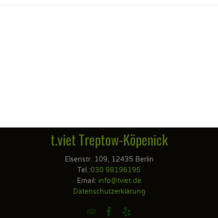
t.viet Treptow-Köpenick
Elsenstr. 109, 12435 Berlin
Tel.:
030 98196195
Email:
info@tviet.de
Datenschutzerklärung


