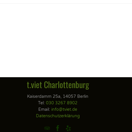
t.viet Charlottenburg
Kaiserdamm 25a, 14057 Berlin
Tel:
030 3267 8902
Email:
info@tviet.de
Datenschutzerklärung


