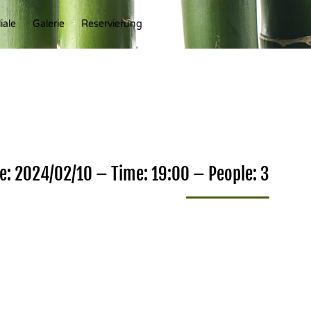
Ski
iale
Galerie
Reservierung
to
con
te: 2024/02/10 – Time: 19:00 – People: 3