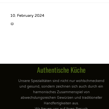
10. February 2024
CATEGORY

Authentische Küche
Unsere Spezialitäten sind nicht nur wohlschmeckend
und gesund, sondern zeichnen sich auch durch ein
harmonisches Zusammenspiel von
abwechslungsreichen Gewürzen und traditioneller
Handfertigkeiten aus.
Wir freuen uns auf Ihren Besuch