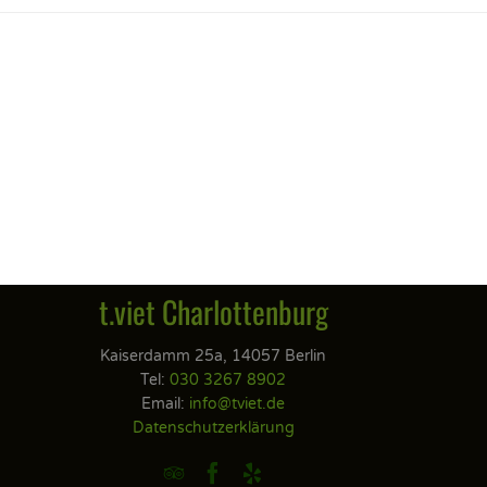
t.viet Charlottenburg
Kaiserdamm 25a, 14057 Berlin
Tel:
030 3267 8902
Email:
info@tviet.de
Datenschutzerklärung


