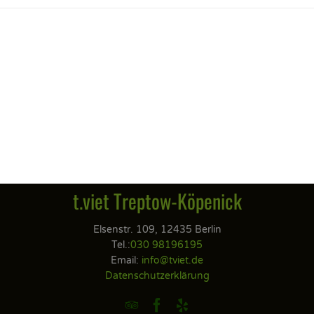
t.viet Treptow-Köpenick
Elsenstr. 109, 12435 Berlin
Tel.:
030 98196195
Email:
info@tviet.de
Datenschutzerklärung


