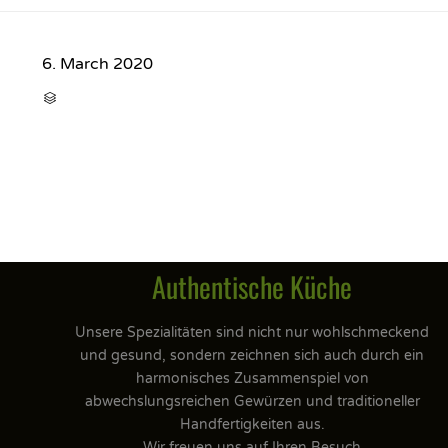
6. March 2020
CATEGORY

Authentische Küche
Unsere Spezialitäten sind nicht nur wohlschmeckend
und gesund, sondern zeichnen sich auch durch ein
harmonisches Zusammenspiel von
abwechslungsreichen Gewürzen und traditioneller
Handfertigkeiten aus.
Wir freuen uns auf Ihren Besuch