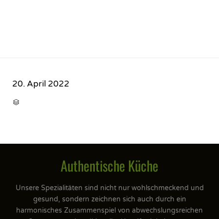
20. April 2022
CATEGORY

Authentische Küche
Unsere Spezialitäten sind nicht nur wohlschmeckend und
gesund, sondern zeichnen sich auch durch ein
harmonisches Zusammenspiel von abwechslungsreichen