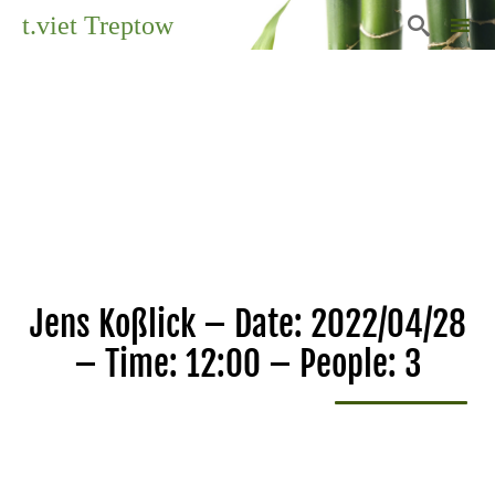
t.viet Treptow

Sk
to
co
Jens Koßlick – Date: 2022/04/28
– Time: 12:00 – People: 3