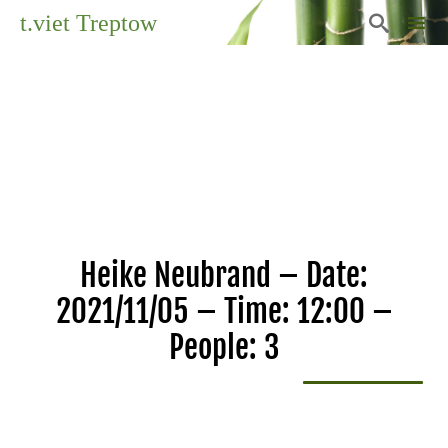
t.viet Treptow

Sk
to
co
Heike Neubrand – Date:
2021/11/05 – Time: 12:00 –
People: 3