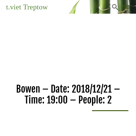
t.viet Treptow

Sk
to
co
Bowen – Date: 2018/12/21 –
Time: 19:00 – People: 2