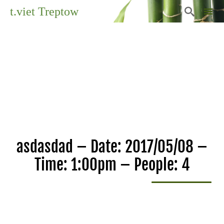
t.viet Treptow

Sk
to
co
asdasdad – Date: 2017/05/08 –
Time: 1:00pm – People: 4