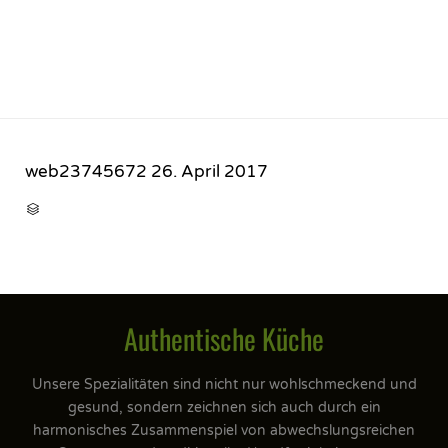
web23745672
26. April 2017
CATEGORY

Authentische Küche
Unsere Spezialitäten sind nicht nur wohlschmeckend und
gesund, sondern zeichnen sich auch durch ein
harmonisches Zusammenspiel von abwechslungsreichen