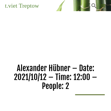
t.viet Treptow

Sk
to
co
Alexander Hübner – Date:
2021/10/12 – Time: 12:00 –
People: 2