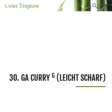
t.viet Treptow

Sk
to
co
G
30. GA CURRY
(LEICHT SCHARF)