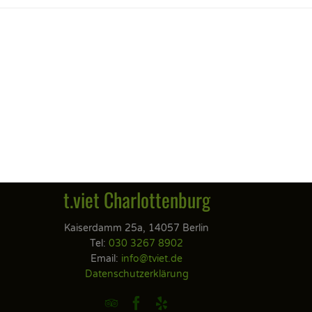
t.viet Charlottenburg
Kaiserdamm 25a, 14057 Berlin
Tel:
030 3267 8902
Email:
info@tviet.de
Datenschutzerklärung


