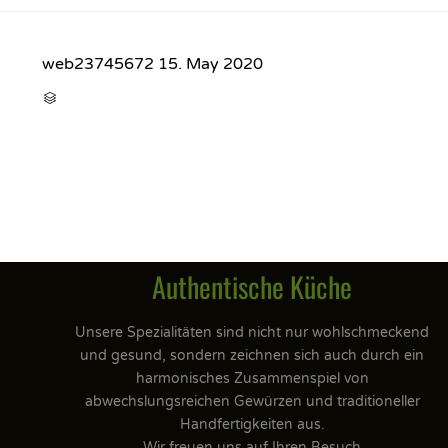
web23745672
15. May 2020
CATEGORY

Authentische Küche
Unsere Spezialitäten sind nicht nur wohlschmeckend
und gesund, sondern zeichnen sich auch durch ein
harmonisches Zusammenspiel von
abwechslungsreichen Gewürzen und traditioneller
Handfertigkeiten aus.
Wir freuen uns auf Ihren Besuch