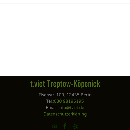
t.viet Treptow-Köpenick
Elsenstr. 109, 12435 Berlin
Tel.:
030 98196195
Email:
info@tviet.de
Datenschutzerklärung


