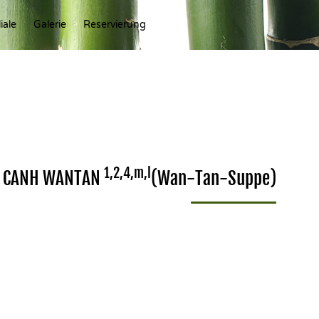
Ski
iale
Galerie
Reservierung
to
con
1,2,4,m,l
. CANH WANTAN
(Wan-Tan-Suppe)