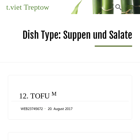
t.viet Treptow

Sk
to
Dish Type:
Suppen und Salate
co
CATEGORY
M
12. TOFU
WEB23745672
20. August 2017