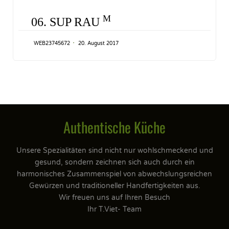
CATEGORY
M
06. SUP RAU
WEB23745672
20. August 2017
Authentische Küche
Unsere Spezialitäten sind nicht nur wohlschmeckend und
gesund, sondern zeichnen sich auch durch ein
harmonisches Zusammenspiel von abwechslungsreichen
Gewürzen und traditioneller Handfertigkeiten aus.
Wir freuen uns auf Ihren Besuch
Ihr T.Viet- Team