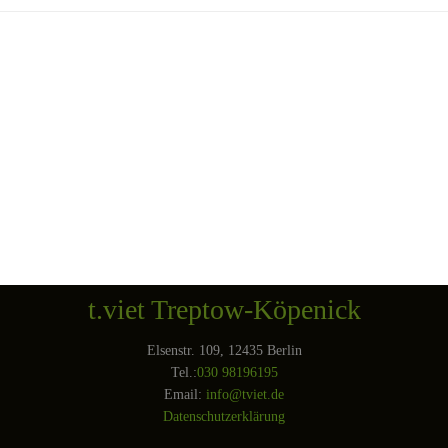
t.viet Treptow-Köpenick
Elsenstr. 109, 12435 Berlin
Tel.:
030 98196195
Email:
info@tviet.de
Datenschutzerklärung