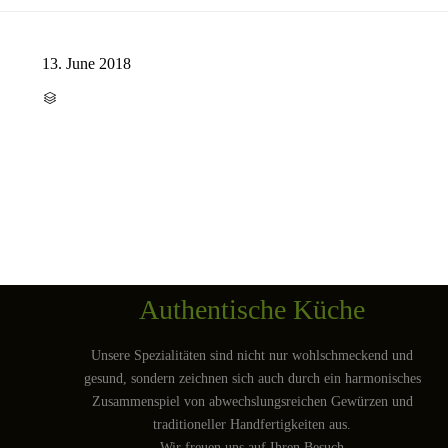
13. June 2018
CATEGORY

Authentische Küche
Unsere Spezialitäten sind nicht nur wohlschmeckend und
gesund, sondern zeichnen sich auch durch ein harmonisches
Zusammenspiel von abwechslungsreichen Gewürzen und
traditioneller Handfertigkeiten aus.
Wir freuen uns auf Ihren Besuch