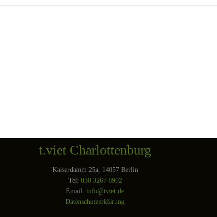
t.viet Charlottenburg
Kaiserdamm 25a, 14057 Berlin
Tel:
030 3267 8902
Email:
info@tviet.de
Datenschutzerklärung