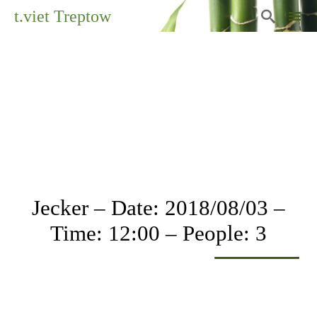
t.viet Treptow

Sk
to
co
Jecker – Date: 2018/08/03 –
Time: 12:00 – People: 3