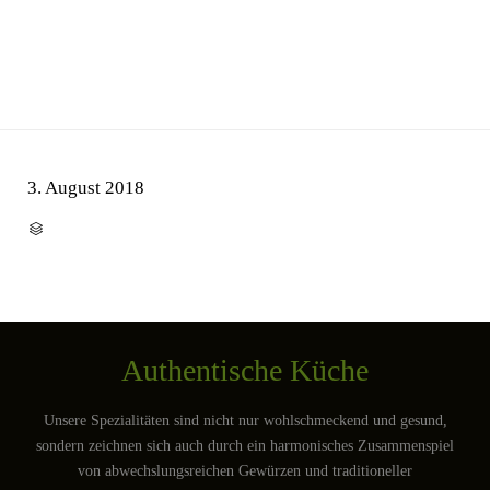
3. August 2018
CATEGORY

Authentische Küche
Unsere Spezialitäten sind nicht nur wohlschmeckend und gesund,
sondern zeichnen sich auch durch ein harmonisches Zusammenspiel
von abwechslungsreichen Gewürzen und traditioneller