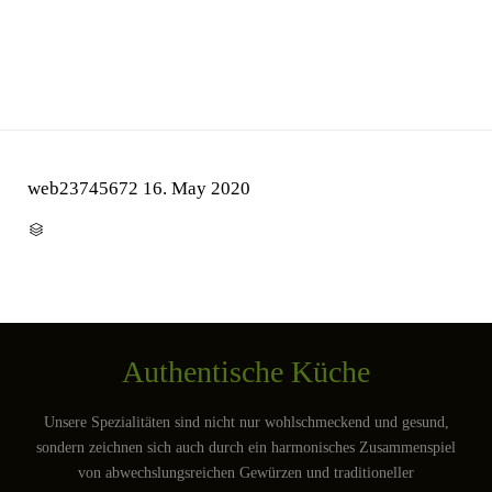
web23745672
16. May 2020
CATEGORY

Authentische Küche
Unsere Spezialitäten sind nicht nur wohlschmeckend und gesund,
sondern zeichnen sich auch durch ein harmonisches Zusammenspiel
von abwechslungsreichen Gewürzen und traditioneller