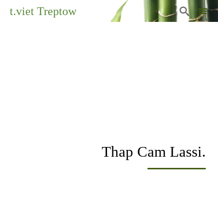
t.viet Treptow

Sk
to
co
Thap Cam Lassi.