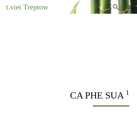
t.viet Treptow

Sk
to
co
1
CA PHE SUA