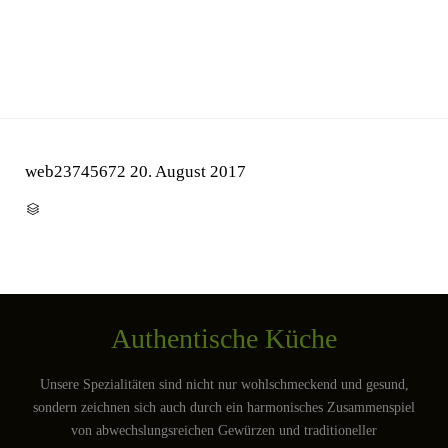
web23745672
20. August 2017
CATEGORY

Authentische Küche
Unsere Spezialitäten sind nicht nur wohlschmeckend und gesund,
sondern zeichnen sich auch durch ein harmonisches Zusammenspiel
von abwechslungsreichen Gewürzen und traditioneller