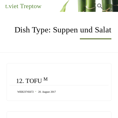
t.viet Treptow

Sk
to
Dish Type:
Suppen und Salat
co
CATEGORY
M
12. TOFU
WEB23745672
20. August 2017