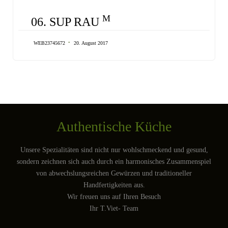
CATEGORY
M
06. SUP RAU
WEB23745672
20. August 2017
Authentische Küche
Unsere Spezialitäten sind nicht nur wohlschmeckend und gesund,
sondern zeichnen sich auch durch ein harmonisches Zusammenspiel
von abwechslungsreichen Gewürzen und traditioneller
Handfertigkeiten aus.
Wir freuen uns auf Ihren Besuch
Ihr T.Viet- Team